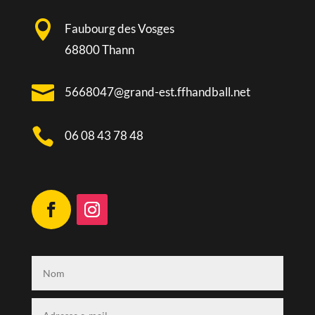

Faubourg des Vosges
68800 Thann

5668047@grand-est.ffhandball.net

06 08 43 78 48