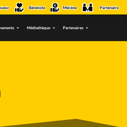
oueur
Bénévole
Mécène
Partenaire
nements
Médiathèque
Partenaires
b