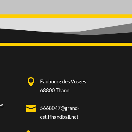

Faubourg des Vosges
68800 Thann
es

5668047@grand-
est.ffhandball.net