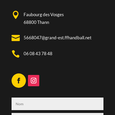

Faubourg des Vosges
68800 Thann

5668047@grand-est.ffhandball.net

06 08 43 78 48