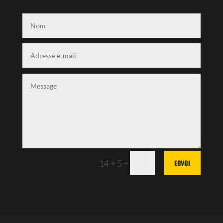
=
14 + 5
ENVOI