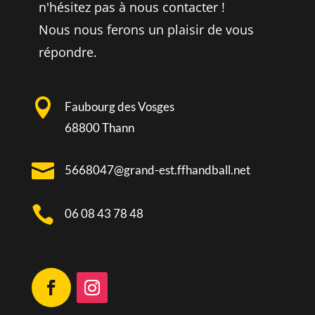
n'hésitez pas à nous contacter !
Nous nous ferons un plaisir de vous
répondre.

Faubourg des Vosges
68800 Thann

5668047@grand-est.ffhandball.net

06 08 43 78 48